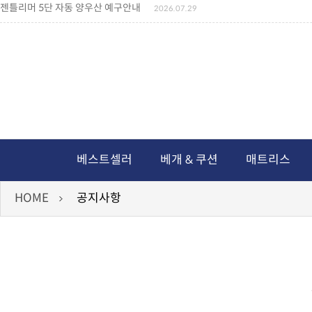
젠틀리머 5단 자동 양우산 예구안내
2026.07.29
젠틀리머 메모리제품 가격인상 안내
2026.07.27
왕나비경추베개 신상품 안내
2026.07.21
짐백(GYM BAG,보스톤백 중형) 배송일정 ..
2026.04.10
미니백팩 예구 안내
2026.04.14
독서쿠션 배송안내
2026.07.18
아름다운 디자인 양우산 예구안내
2026.06.30
통풍방석 신상품 안내
2026.06.02
월드컵 나눔방석 안내
2026.06.13
독서쿠션 2차 예구안내
2026.08.04
베스트셀러
베개 & 쿠션
매트리스
HOME
공지사항