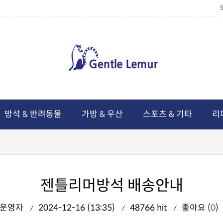
방석 & 반려동물
가방 & 우산
스포츠 & 기타
리
젠틀리머방석 배송안내
운영자
2024-12-16 (13:35)
48766 hit
좋아요 (
0
)