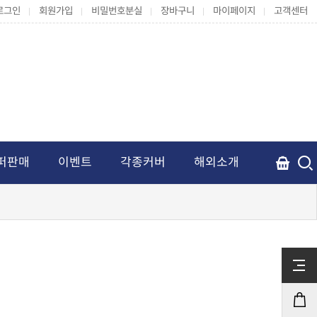
로그인
회원가입
비밀번호분실
장바구니
마이페이지
고객센터
퍼판매
이벤트
각종커버
해외소개