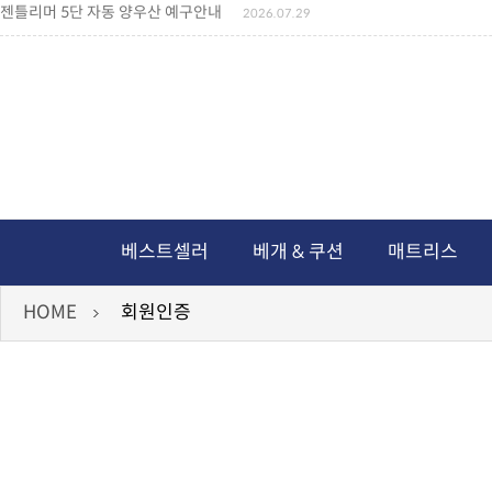
젠틀리머 5단 자동 양우산 예구안내
2026.07.29
젠틀리머 메모리제품 가격인상 안내
2026.07.27
왕나비경추베개 신상품 안내
2026.07.21
짐백(GYM BAG,보스톤백 중형) 배송일정 ..
2026.04.10
미니백팩 예구 안내
2026.04.14
독서쿠션 배송안내
2026.07.18
아름다운 디자인 양우산 예구안내
2026.06.30
통풍방석 신상품 안내
2026.06.02
월드컵 나눔방석 안내
2026.06.13
독서쿠션 2차 예구안내
2026.08.04
베스트셀러
베개 & 쿠션
매트리스
HOME
회원인증