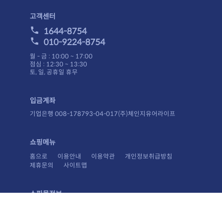
고객센터
1644-8754
010-9224-8754
월 - 금 : 10:00 ~ 17:00
점심 : 12:30 ~ 13:30
토, 일, 공휴일 휴무
입금계좌
기업은행 008-178793-04-017(주)체인지유어라이프
쇼핑메뉴
홈으로
이용안내
이용약관
개인정보취급방침
제휴문의
사이트맵
쇼핑몰정보
상호 : (주)체인지유어라이프
주소 : 경기도 포천시 소홀읍 화합로300번길 12, 가동