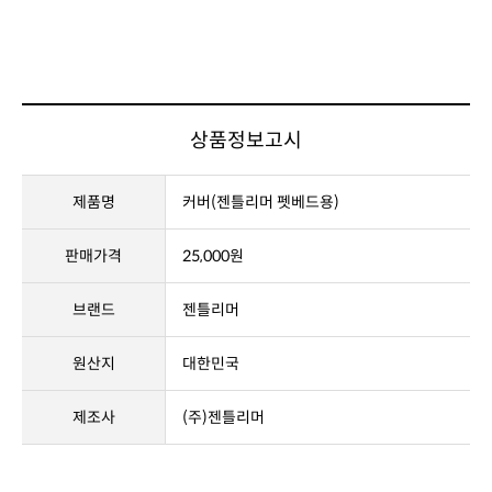
상품정보고시
제품명
커버(젠틀리머 펫베드용)
판매가격
25,000원
브랜드
젠틀리머
원산지
대한민국
제조사
(주)젠틀리머