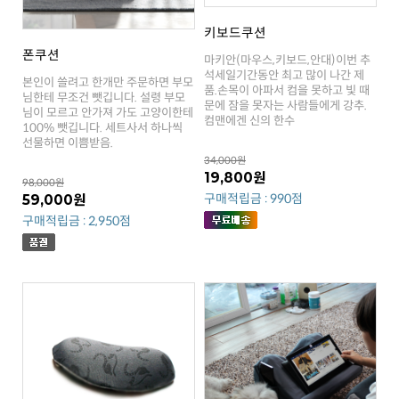
키보드쿠션
폰쿠션
컴맨에겐 신의 한수
선물하면 이쁨받음.
34,000원
19,800원
98,000원
구매적립금 : 990점
59,000원
구매적립금 : 2,950점