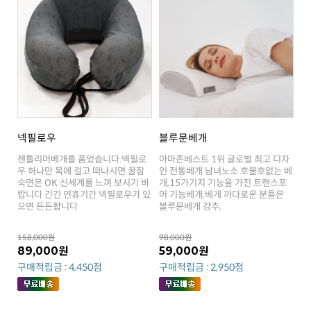
넥필로우
블루문베개
으면 든든합니다
블루문베개 강추,
158,000원
98,000원
89,000원
59,000원
구매적립금 : 4,450점
구매적립금 : 2,950점