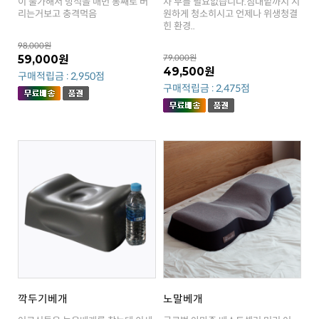
리는거보고 충격먹음
힌 환경..
98,000원
59,000원
79,000원
49,500원
구매적립금 : 2,950점
구매적립금 : 2,475점
깍두기베개
노말베개