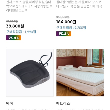
다 작은 거 찾는 분,공간협소에 최적
라다원단 고급백
350,000원
59,000원
184,000원
39,800원
구매적립금 : 9,200점
구매적립금 : 1,990점
방석
매트리스