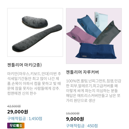
젠틀리머 마키(2종)
젠틀리머 자루커버
컴맨에겐 신의 한수
가리 원단으로 생산
42,500원
29,000원
15,000원
구매적립금 : 1,450점
9,000원
구매적립금 : 450점