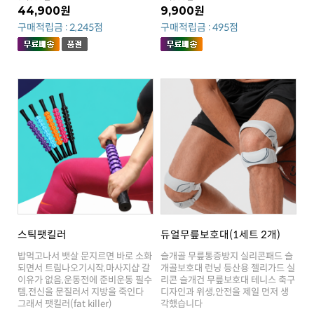
44,900원
9,900원
구매적립금 : 2,245점
구매적립금 : 495점
스틱팻킬러
듀얼무릎보호대(1세트 2개)
그래서 팻킬러(fat killer)
각했습니다