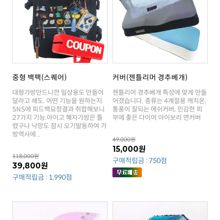
중형 백팩(스퀘어)
커버(젠틀리머 경추베개)
부에 좋은 다이어 아이보리 면커버
방역사에 ..
49,000원
15,000원
118,000원
구매적립금 : 750점
39,800원
구매적립금 : 1,990점