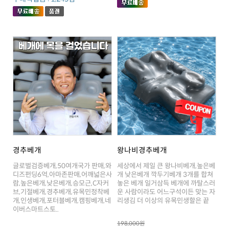
경추베개
왕나비경추베개
리생김 더 이상의 유목민생할은 끝
이버스마트스토..
198,000원