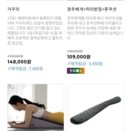
거꾸리
경추베개+허리받침+폰쿠션
다
존,정신집..
198,000원
198,000원
109,000원
148,000원
구매적립금 : 5,450점
구매적립금 : 7,400점