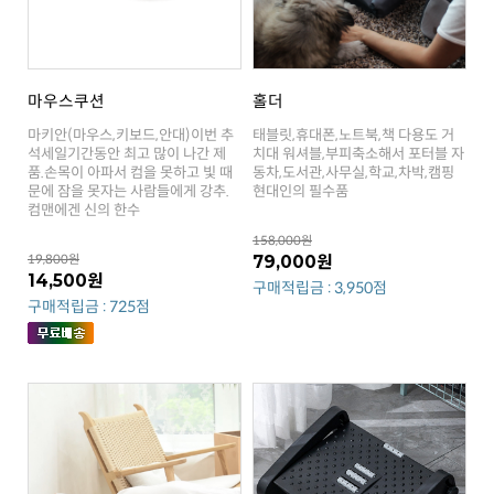
마우스쿠션
홀더
현대인의 필수품
컴맨에겐 신의 한수
158,000원
19,800원
79,000원
14,500원
구매적립금 : 3,950점
구매적립금 : 725점