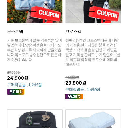
보스톤백
크로스백
게 만들었습니다.
메신저백
59,000원
24,900원
49,800원
29,800원
구매적립금 : 1,245점
구매적립금 : 1,490점