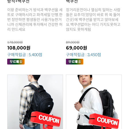
방석+백쿠션
백쿠션
리 만드세요
앉지도 못하게됨
178,000원
89,000원
108,000원
69,000원
구매적립금 : 5,400점
구매적립금 : 3,450점