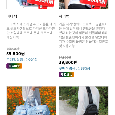
이타백
허리백
메신저백
켓 사용가능
158,000원
59,800원
59,800원
구매적립금 : 2,990점
39,800원
구매적립금 : 1,990점