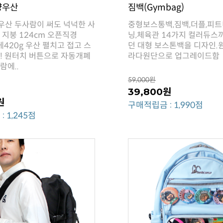
양우산
짐백(Gymbag)
라다원단으로 업그레이드함
람에..
59,000원
39,800원
원
구매적립금 : 1,990점
 1,245점