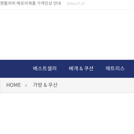
젠틀리머 메모리제품 가격인상 안내
2026.07.27
왕나비경추베개 신상품 안내
2026.07.21
짐백(GYM BAG,보스톤백 중형) 배송일정 ..
2026.04.10
미니백팩 예구 안내
2026.04.14
독서쿠션 배송안내
2026.07.18
아름다운 디자인 양우산 예구안내
2026.06.30
통풍방석 신상품 안내
2026.06.02
월드컵 나눔방석 안내
2026.06.13
독서쿠션 2차 예구안내
2026.08.04
베스트셀러
베개 & 쿠션
매트리스
HOME
가방 & 우산