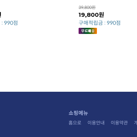
39,800원
원
19,800원
: 990점
구매적립금 : 990점
쇼핑메뉴
홈으로
이용안내
이용약관