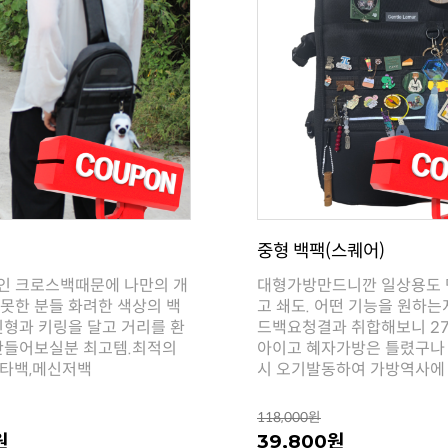
중형 백팩(스퀘어)
타백,메신저백
시 오기발동하여 가방역사에 .
118,000원
원
39,800원