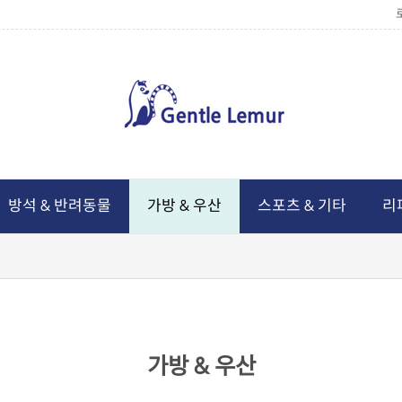
방석 & 반려동물
가방 & 우산
스포츠 & 기타
리
가방 & 우산