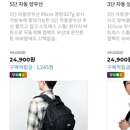
5단 자동 양우산
3단 자동 
튼 비바람에도 끄떡없습..
컴팩트 비바
49,000원
49,000원
24,900원
24,900
구매적립금 : 1,245점
구매적립금 :