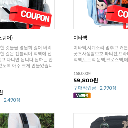
스퀘어)
이타백
백팩,토트백,문백,크로스백,
158,000원
59,800원
구매적립금 : 2,990점
원
 2,490점