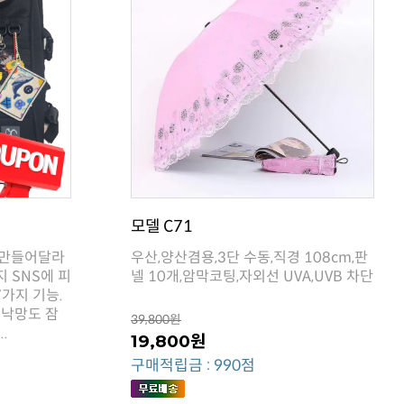
모델 C71
넬 10개,암막코팅,자외선 UVA,UVB 차단
39,800원
.
19,800원
구매적립금 : 990점