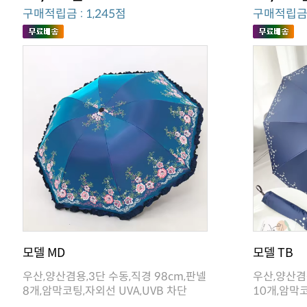
구매적립금 : 1,245점
구매적립금 :
모델 MD
모델 TB
8개,암막코팅,자외선 UVA,UVB 차단
10개,암막코