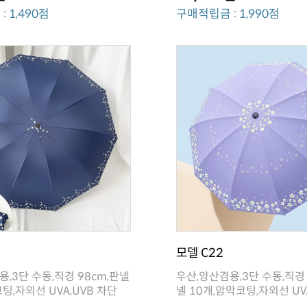
 1,490점
구매적립금 : 1,990점
모델 C22
팅,자외선 UVA,UVB 차단
넬 10개,암막코팅,자외선 UV