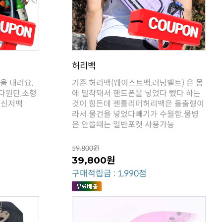
허리백
메신저백
은 안쓸때는 일반포켓 사용가능
59,800원
39,800원
구매적립금 : 1,990점