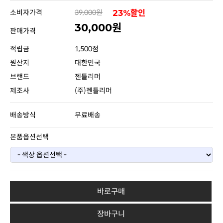
소비자가격
39,000원
23%할인
30,000원
판매가격
적립금
1,500점
원산지
대한민국
브랜드
젠틀리머
제조사
(주)젠틀리머
배송방식
무료배송
본품옵션선택
바로구매
장바구니