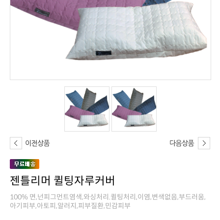
젠틀리머 퀼팅자루커버
아기피부,아토피,알러지,피부질환,민감피부