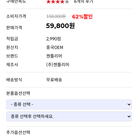
구매만족도
6개의 후기
소비자가격
158,000원
62%할인
59,800원
판매가격
적립금
2,990점
원산지
중국OEM
브랜드
젠틀리머
제조사
(주)젠틀리머
배송방식
무료배송
본품옵션선택
추가옵션선택