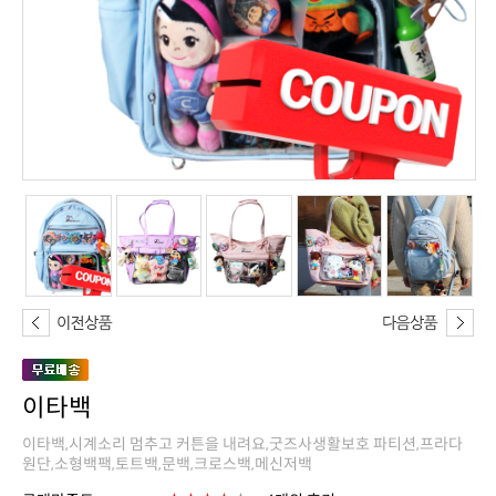
이타백
원단,소형백팩,토트백,문백,크로스백,메신저백